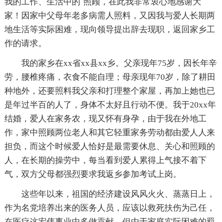
我的工作、生活中的`照顾，在此我非常衷心地感谢大
家！因家中父母年老多病需人照料，又因我与爱人长期两
地生活等实际困难，现向领导提出辞去现职，返回家乡工
作的请求。
我的家乡在xx省xx县xx乡。父亲现年75岁，因长年辛
劳，腰椎疼痛，衣食不能自理；母亲现年70岁，除了耕田
种地外，还要照料我父亲和打理整个家屋，再加上她也已
是年过半百的人了，身体不太好且行动不便。我于20xx年
结婚，爱人在家务农，现又怀有身孕，由于我在外地工
作，家中照顾两位老人和其它轻重家务劳动都由爱人人来
担负，而这个时候爱人恰好是最需要休息、关心和照顾的
人，在长期的操劳中，每当看到爱人累得上气接不着下
气，双方父母都强烈要求我返乡参加考试上岗。
这些年以来，祖国的经济建设风风火火、蒸蒸日上，
作为名党培养出来的医务人员，应该以救死扶伤为己任，
在医疗这宏伟事业中多做贡献，但由于家庭实际困难的羁