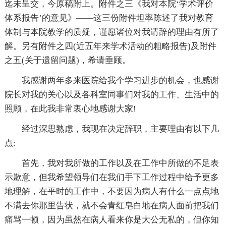
迄未呈交，今原稿附上。附件之三《我对本院‘学术评价
体系报告’的意见》——这三份附件坦率陈述了我对教育
体制与本院教学的质疑，谨愿诸位对我请辞的理由有所了
解。另有附件之四(近五年来学术活动的粗略报告)及附件
之五(关于遗留问题)，希请垂顾。
我感谢两年多来医院给我个学习进步的机会，也感谢
院长对我的关心以及各科室同事们对我的工作、生活中的
照顾，在此我非常衷心地感谢大家!
经过深思熟虑，我现在决定辞职，主要理由有以下几
点:
首先，我对我所做的工作以及在工作中所做的不足表
示歉意，但我希望领导们在我们手下工作过程中给予更多
地理解，在平时的工作中，不要因为病人有什么一点点地
不满去你那里告状，就不会青红皂白地在病人面前把我们
痛骂一顿，因为虽然在病人看来你是大公无私的，但你知