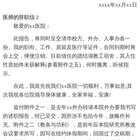
xxxx年xx月xx日
医师的辞职信 2
敬爱的xx医院：
此报告，将同时呈交清华校方、外办、人事办各一
份。我的职衔、工作、居留及医疗等证件，合同到期时将
会上交，俾便注销。目前借住的团结湖教工宿舍，其入住
性质始终未获解释(参看附件之五)，何时搬离，听候指
示。
在此，我首先祝我们xx医院一切顺利，万事如意;其
次我祝各位院领导身体健康，全家幸福，安康!
兹付附件之一，是去年xx外办转请本院外办要我书写
的述职报告，经已呈交，因所涉不包括今年，故略作补
充。附件之二《教条与功利》，是前年应本院研究所教改
会议要求所写，因写在纽约休假期间，回国过了交稿期，