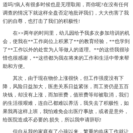
道吗?病人有很多时候也是无理取闹，而你呢?在没有任何
调查的情况下就这样全盘否定地批评我们，大大伤害了我
们的自尊，也打击了我们的积极性!
在××两年的时间里，幼儿园给予我多次参加培训的机
会，使我在**工作岗位上积累了**的教育经验，**也学到
了**工作以外的处世为人等做人的道理。**的这些我很珍
惜也很感谢，**这些都为我在将来的工作和生活中带来帮
助和方便。
其次，由于现在物价上涨很快，但工作强度没有下
降，风险日益加大，医患关系日益紧张，而工资仍是五百
块钱，却没有上涨，而加班费，值班费等却被取消，我们
的生活很艰难，连自己都难以养活，我失去了积极性，如
果我再这样上班，我怕难免会出医疗事故，或者是意外，
给医院造成不必要的.损失，所以我申请辞职!
但自从我的家庭有了小孩以来，繁重的临床工作就让