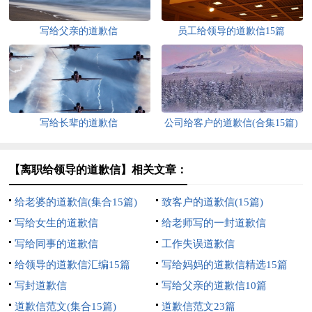
写给父亲的道歉信
员工给领导的道歉信15篇
写给长辈的道歉信
公司给客户的道歉信(合集15篇)
【离职给领导的道歉信】相关文章：
给老婆的道歉信(集合15篇)
致客户的道歉信(15篇)
写给女生的道歉信
给老师写的一封道歉信
写给同事的道歉信
工作失误道歉信
给领导的道歉信汇编15篇
写给妈妈的道歉信精选15篇
写封道歉信
写给父亲的道歉信10篇
道歉信范文(集合15篇)
道歉信范文23篇