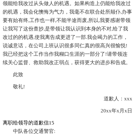
领能给我改过从头做人的机遇。如果构造上仍能给我改过
的机遇，我会化懊悔为气力，我毫不在联合处所颠仆,办事
要有始有终,工作也一样,不能半途而废,所以,我要感谢带领
让我写了这份查抄,是带领让我认识到本身的不对,给了我
改过的的机遇,使我离告成更进了一部.我会竭力的工作，
说诚意话，在公司上班认识很多同仁真的很高兴很愉悦!
我已经把这个工作当作我糊口生涯的一部分了!请带领连
续关心监督、救助我改正弱点，获得更大的进步和告成。
此致
敬礼!
道歉人：xxx
20xx年x月x日
离职给领导的道歉信15
中队各位交通警官: