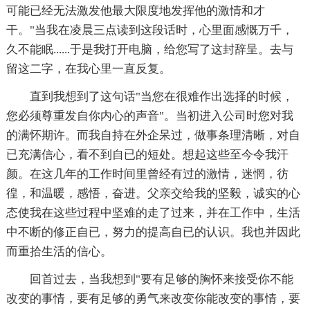
可能已经无法激发他最大限度地发挥他的激情和才
干。"当我在凌晨三点读到这段话时，心里面感慨万千，
久不能眠......于是我打开电脑，给您写了这封辞呈。去与
留这二字，在我心里一直反复。
直到我想到了这句话"当您在很难作出选择的时候，
您必须尊重发自你内心的声音"。当初进入公司时您对我
的满怀期许。而我自持在外企呆过，做事条理清晰，对自
已充满信心，看不到自已的短处。想起这些至今令我汗
颜。在这几年的工作时间里曾经有过的激情，迷惘，彷
徨，和温暖，感悟，奋进。父亲交给我的坚毅，诚实的心
态使我在这些过程中坚难的走了过来，并在工作中，生活
中不断的修正自已，努力的提高自已的认识。我也并因此
而重拾生活的信心。
回首过去，当我想到"要有足够的胸怀来接受你不能
改变的事情，要有足够的勇气来改变你能改变的事情，要