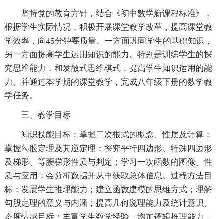
坚持党的教育方针，结合《初中数学新课程标准》，
根据学生实际情况，积极开展课堂教学改革，提高课堂教
学效率，向45分钟要质量。一方面巩固学生的基础知识，
另一方面提高学生运用知识的能力。特别是训练学生的探
究思维能力，和发散式思维模式，提高学生知识运用的能
力。并通过本学期的课堂教学，完成八年级下册的数学教
学任务。
三、教学目标
知识技能目标：掌握二次根式的概念、性质及计算；
掌握勾股定理及其逆定理；探究平行四边形、特殊四边形
及梯形、等腰梯形性质与判定；学习一次函数的图像、性
质与应用；会分析数据并从中获取总体信息。过程方法目
标：发展学生推理能力；建立函数建模的思维方式；理解
勾股定理的意义与内涵；提高几何说理能力及统计意识。
态度情感目标：丰富学生数学经验，增加逻辑推理能力，