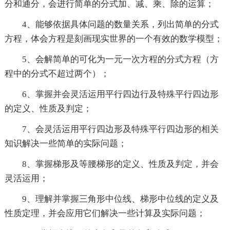
分和通分，会进行简单的分式加、减、乘、除的运算；
4、能够依据具体问题的数量关系，列出简单的分式
方程，体会方程是刻画现实世界的一个有效的数学模型；
5、会解简单的可化为一元一次方程的分式方程（方
程中的分式不超过两个）；
6、掌握并会灵活运用平行四边行及特殊平行四边形
的定义、性质及判定；
7、会灵活运用平行四边形及特殊平行四边形的相关
知识解决一些简单的实际问题；
8、掌握梯形及等腰梯形的定义、性质及判定，并会
灵活运用；
9、理解并掌握三角形中位线、梯形中位线的定义及
性质定理，并会应用它们解决一些计算及实际问题；