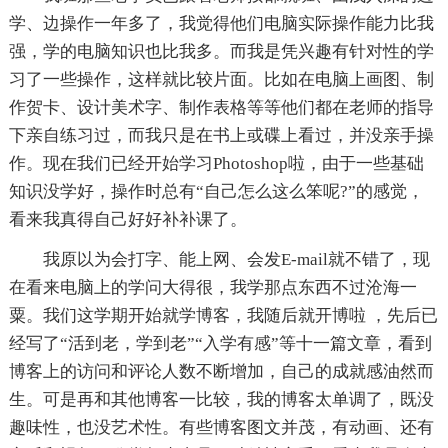
学、边操作一年多了，我觉得他们电脑实际操作能力比我
强，学的电脑知识也比我多。而我是凭兴趣有针对性的学
习了一些操作，这样就比较片面。比如在电脑上画图、制
作贺卡、设计美术字、制作表格等等他们都在老师的指导
下亲自练习过，而我只是在书上或碟上看过，并没亲手操
作。现在我们已经开始学习Photoshop啦，由于一些基础
知识没学好，操作时总有“自己怎么这么笨呢?”的感觉，
看来我真得自己好好补补课了。
我原以为会打字、能上网、会发E-mail就不错了，现
在看来电脑上的学问大得很，我学那点东西不过沧海一
粟。我们这学期开始就学博客，我随后就开博啦 ，先后已
经写了“活到老，学到老”“入学有感”等十一篇文章，看到
博客上的访问和评论人数不断增加，自己的成就感油然而
生。可是再和其他博客一比较，我的博客太单调了，既没
趣味性，也没艺术性。有些博客图文并茂，有动画、还有