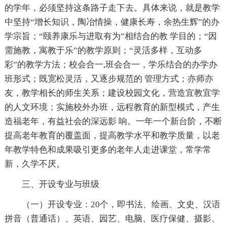
的学年，必须坚持这条路子走下去。具体来说，就是教学
中坚持“增长知识，陶冶情操，健康长寿，余热生辉”的办
学宗旨；“颐养康乐与进取有为”相结合的教 学目的；“因
需施教，寓教于乐”的教学原则；“灵活多样，互动多
彩”的教学方法；校会合一,班会合一，学乐结合的办学办
班形式；既宽松灵活，又逐步规范的 管理方式；亦师亦
友，教学相长的师生关系；建设校园文化，营造宜教宜学
的人文环境；实施校外办班，远程教育的新型模式，产生
造福老年，有益社会的深远影 响。一年一个新台阶，不断
提高老年教育的覆盖面，提高教学水平和教学质量，以老
年教学特色和成果吸引更多的老年人走进课堂，常学常
新，久学不厌。
三、开设专业与班级
（一）开设专业：20个，即书法、绘画、文史、汉语
拼音（普通话）、英语、园艺、电脑、医疗保健、摄影、