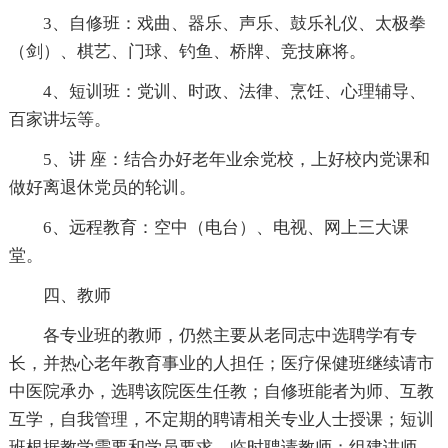
3、自修班：戏曲、器乐、声乐、鼓乐礼仪、太极拳
（剑）、棋艺、门球、钓鱼、桥牌、竞技麻将。
4、短训班：党训、时政、法律、烹饪、心理辅导、
百家讲坛等。
5、讲 座：结合办好老年业余党校，上好校内党课和
做好离退休党员的轮训。
6、远程教育：空中（电台）、电视、网上三大课
堂。
四、教师
各专业班的教师，仍然主要从老同志中选聘学有专
长，并热心老年教育事业的人担任；医疗保健班继续请市
中医院承办，选聘该院医生任教；自修班能者为师、互教
互学，自我管理，不定期的聘请相关专业人士授课；短训
班根据教学需要和学员要求，临时聘请教师；组建讲师