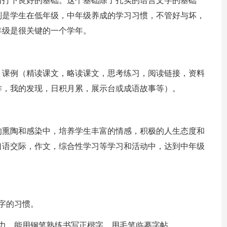
习打下良好的基础。这个基础除了扎实的语言文字的基础
别是学生在低年级，中年级养成的学习习惯，不管好与坏，
年级是很关键的一个学年。
，课例（精读课文，略读课文，思考练习，阅读链接，资料
作，我的发现，日积月累，展示台或成语故事等）。
的熏陶和感染中，培养学生丰富的情感，积极的人生态度和
口语交际，作文，综合性学习等学习和活动中，达到中年级
识字的习惯。
力。能用钢笔熟练书写正楷字，用毛笔临摹字帖。