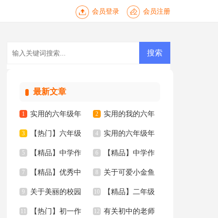
会员登录
会员注册
最新文章
实用的六年级年
实用的我的六年
1
2
【热门】六年级
实用的六年级年
的作文300字4篇
3
级小学作文锦集7篇
4
【精品】中学作
【精品】中学作
的作文集锦5篇
5
的作文300字合集9篇
6
【精品】优秀中
关于可爱小金鱼
文合集6篇
7
文汇编五篇
8
关于美丽的校园
【精品】二年级
学作文合集八篇
9
二年级作文十篇
10
【热门】初一作
有关初中的老师
三年级作文汇编7篇
11
家乡作文3篇
12