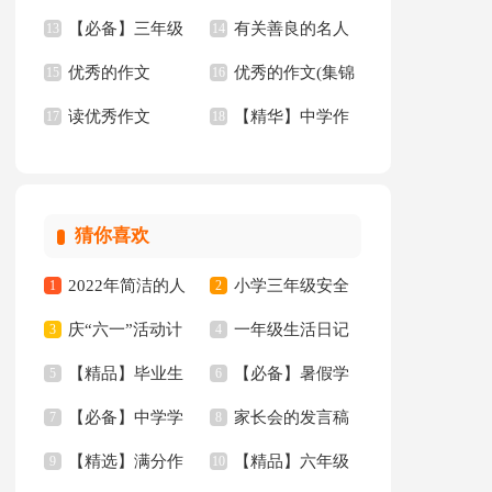
【必备】三年级
有关善良的名人
文汇编5篇
13
作文锦集十篇
14
优秀的作文
优秀的作文(集锦
优秀作文6篇
15
名言
16
读优秀作文
【精华】中学作
【精】
17
15篇)
18
文四篇
猜你喜欢
2022年简洁的人
小学三年级安全
1
2
庆“六一”活动计
一年级生活日记
生哲理格言集合88条
3
工作总结
4
【精品】毕业生
【必备】暑假学
划
5
6
【必备】中学学
家长会的发言稿
专业求职信汇编10篇
7
习计划范文合集五篇
8
【精选】满分作
【精品】六年级
生检讨书4篇
9
10