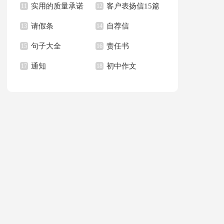
实用的质量承诺
客户表扬信15篇
文400字九篇
11
新学期作文合集九篇
12
请假条
自荐信
书模板汇总六篇
13
14
句子大全
责任书
15
16
通知
初中作文
17
18